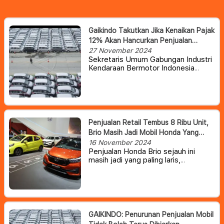
Gaikindo Takutkan Jika Kenaikan Pajak
12% Akan Hancurkan Penjualan
Otomotif Tahun Depan
27 November 2024
Sekretaris Umum Gabungan Industri
Kendaraan Bermotor Indonesia
(Gaikindo) Kukuh Kumara
memperkirakan kenaikan pajak
pertambahan nilai (PPN) menjadi 12
persen dan opsen pajak bisa
membuat penjualan mobil anjlok
hingga 500 ribu unit tahun depan.
Penjualan Retail Tembus 8 Ribu Unit,
Brio Masih Jadi Mobil Honda Yang
Paling Laris
16 November 2024
Penjualan Honda Brio sejauh ini
masih jadi yang paling laris,
membuatnya seolah tak tertandingi
di jajaran mobil Honda. Dari data
penjualan Honda Brio berkontribusi
sebesar 56% dari total penjualan,
yaitu sebanyak 4.491 unit.
GAIKINDO: Penurunan Penjualan Mobil