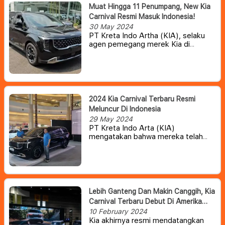
Muat Hingga 11 Penumpang, New Kia
Carnival Resmi Masuk Indonesia!
30 May 2024
PT Kreta Indo Artha (KIA), selaku
agen pemegang merek Kia di
Indonesia belum lama ini telah resmi
meluncurkan model anyar Kia
Carnival. MPV ikonik dari Kia ini
kabarnya akan dipasarkan dengan
harga mulai Rp 900 Jutaan.
2024 Kia Carnival Terbaru Resmi
Meluncur Di Indonesia
29 May 2024
PT Kreta Indo Arta (KIA)
mengatakan bahwa mereka telah
siap luncurkan The New Kia Carnival
pada hari ini, Rabu (29/5/2024).
Informasi tersebut diperlihatkan
pada Instagram Kia Indonesia yang
mengunggah foto model Kia Carnival
terbaru.
Lebih Ganteng Dan Makin Canggih, Kia
Carnival Terbaru Debut Di Amerika
Serikat
10 February 2024
Kia akhirnya resmi mendatangkan