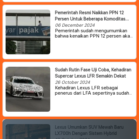
Pemerintah Resmi Naikkan PPN 12
Persen Untuk Beberapa Komoditas
Mewah
06 December 2024
Pemerintah sudah mengumumkan
bahwa kenaikan PPN 12 persen akan
tetap berlaku. Namun, tidak semua
barang akan terkena pajak tersebut,
melainkan hanya barang-barang
mewah saja, termasuk kendaraan
mewah.
Sudah Rutin Fase Uji Coba, Kehadiran
Supercar Lexus LFR Semakin Dekat
26 October 2024
Kehadiran Lexus LFR sebagai
penerus dari LFA sepertinya sudah
semakin dekat. Pasalnya, belum
lama ini prototipe dari LFR sudah
mulai memasuki uji coba di sirkuit
Jerman dan Jepang.
Lexus Umumkan SUV Mewah Baru
LX700h Dengan Sistem Hybrid