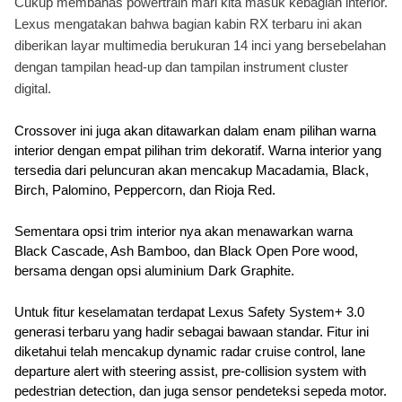
Cukup membahas powertrain mari kita masuk kebagian interior. 
Lexus mengatakan bahwa bagian kabin RX terbaru ini akan 
diberikan layar multimedia berukuran 14 inci yang bersebelahan 
dengan tampilan head-up dan tampilan instrument cluster 
digital.
Crossover ini juga akan ditawarkan dalam enam pilihan warna 
interior dengan empat pilihan trim dekoratif. Warna interior yang 
tersedia dari peluncuran akan mencakup Macadamia, Black, 
Birch, Palomino, Peppercorn, dan Rioja Red.
Sementara opsi trim interior nya akan menawarkan warna 
Black Cascade, Ash Bamboo, dan Black Open Pore wood, 
bersama dengan opsi aluminium Dark Graphite.
Untuk fitur keselamatan terdapat Lexus Safety System+ 3.0 
generasi terbaru yang hadir sebagai bawaan standar. Fitur ini 
diketahui telah mencakup dynamic radar cruise control, lane 
departure alert with steering assist, pre-collision system with 
pedestrian detection, dan juga sensor pendeteksi sepeda motor.