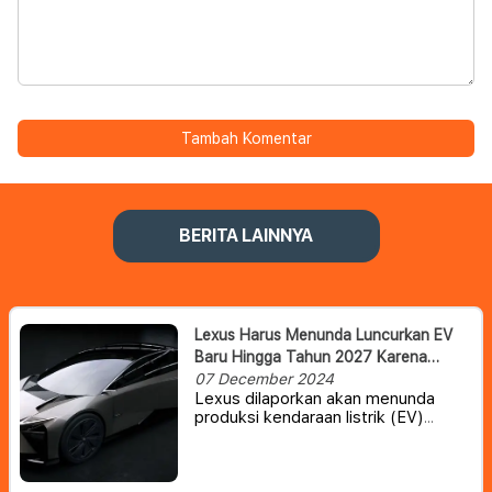
Tambah Komentar
BERITA LAINNYA
Lexus Harus Menunda Luncurkan EV
Baru Hingga Tahun 2027 Karena
Toyota Masih Perlu Waktu
07 December 2024
Lexus dilaporkan akan menunda
produksi kendaraan listrik (EV)
generasi berikutnya, termasuk
sedan IS yang telah lama dihentikan
produksinya.