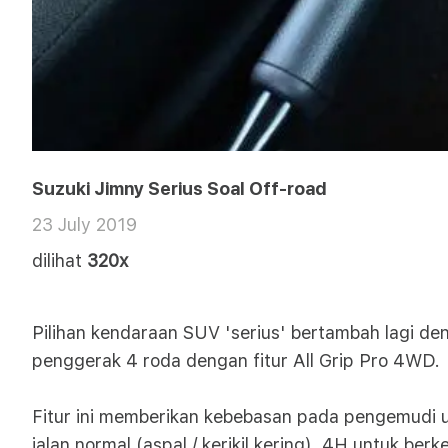
Suzuki Jimny Serius Soal Off-road
23 July 2019
dilihat
320x
Pilihan kendaraan SUV 'serius' bertambah lagi de
penggerak 4 roda dengan fitur All Grip Pro 4WD.
Fitur ini memberikan kebebasan pada pengemudi u
jalan normal (aspal / kerikil kering), 4H untuk be