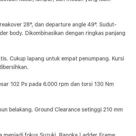
breakover 28°, dan departure angle 49°. Sudut-
der body. Dikombinasikan dengan ringkas panjang
aktis. Cukup lapang untuk empat penumpang. Kursi
dibersihkan.
sar 102 Ps pada 6.000 rpm dan torsi 130 Nm
aupun belakang. Ground Clearance setinggi 210 mm
a menjadi fokus Suzuki. Rangka Ladder Frame