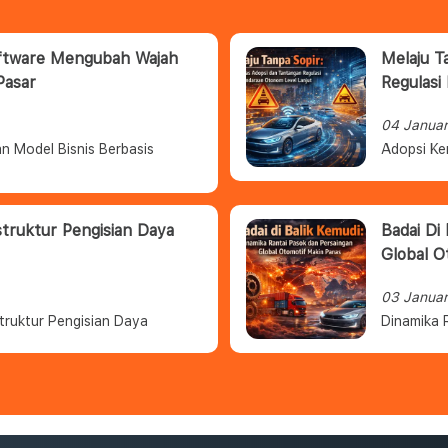
oftware Mengubah Wajah
Melaju T
Pasar
Regulasi
04 Janua
n Model Bisnis Berbasis
Adopsi Ke
struktur Pengisian Daya
Badai Di
Global O
03 Janua
truktur Pengisian Daya
Dinamika 