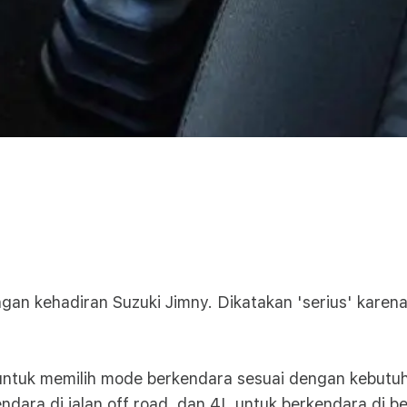
ngan kehadiran Suzuki Jimny. Dikatakan 'serius' karen
ntuk memilih mode berkendara sesuai dengan kebutuh
rkendara di jalan off road, dan 4L untuk berkendara di