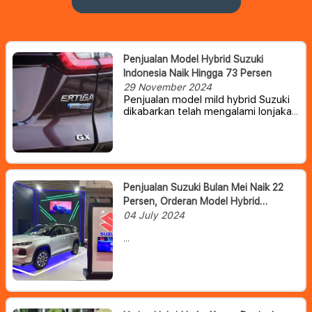
Penjualan Model Hybrid Suzuki
Indonesia Naik Hingga 73 Persen
29 November 2024
Penjualan model mild hybrid Suzuki
dikabarkan telah mengalami lonjakan
yang cukup signifikan dibandingkan
tahun lalu.
Penjualan Suzuki Bulan Mei Naik 22
Persen, Orderan Model Hybrid
Mendominasi
04 July 2024
Penjualan Suzuki di Indonesia
dilaporkan telah mengalami
peningkatan sebesar 22 persen
pada Mei 2024. Hebatnya, sebagian
penjualan Suzuki pada periode
tersebut ditopang oleh kendaraan