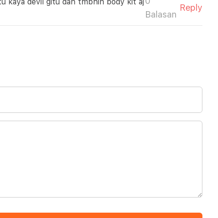
0
 kaya devil gitu dan tmbhin body kit aj
Reply
Balasan