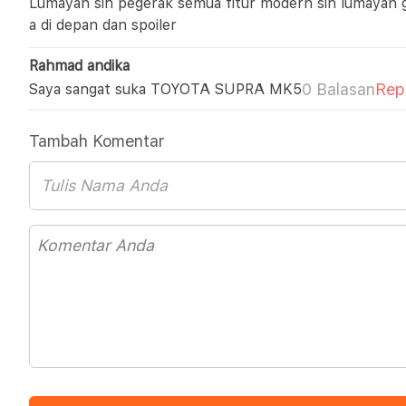
Lumayan sih pegerak semua fitur modern sih lumayan gag
a di depan dan spoiler
Rahmad andika
0 Balasan
Rep
Saya sangat suka TOYOTA SUPRA MK5
Tambah Komentar