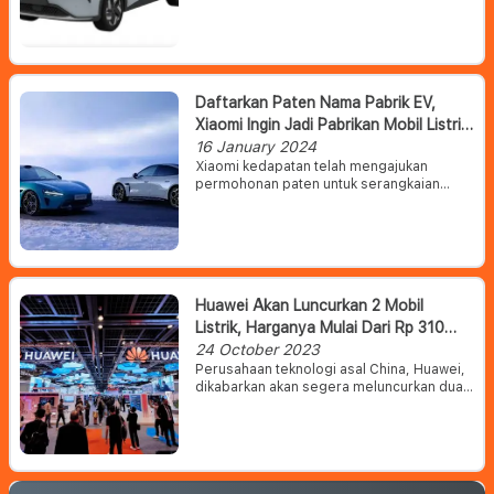
Indonesia. Kabarnya, akan ada SUV
bertenaga listrik baru dari Wuling
sudah terdaftar di Indonesia.
Daftarkan Paten Nama Pabrik EV,
Xiaomi Ingin Jadi Pabrikan Mobil Listrik
Terbesar Di Dunia
16 January 2024
Xiaomi kedapatan telah mengajukan
permohonan paten untuk serangkaian
merek dagang yang bernama “Xiaomi
Automobile Gigafactory”, “Xiaomi EV
Hyperfactory”, “Xiaomi Titan”, “Xiaomi
Titan Alloy”, dan “Xiaomi Super Motor”.
Huawei Akan Luncurkan 2 Mobil
Listrik, Harganya Mulai Dari Rp 310
Jutaan
24 October 2023
Perusahaan teknologi asal China, Huawei,
dikabarkan akan segera meluncurkan dua
unit mobil listrik pada 27 Oktober 2023
mendatang. Mobil listrik tersebut
merupakan hasil kerja sama Huawei
dengan pabrikan baterai listrik CATL.