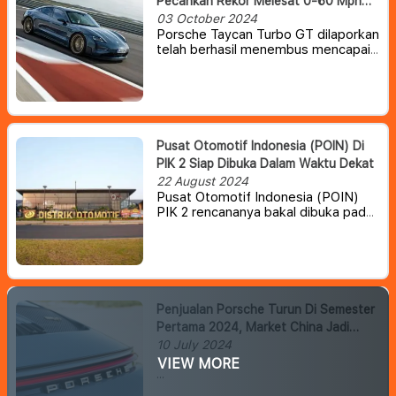
Pecahkan Rekor Melesat 0-60 Mph
Dalam 1.9 Detik
03 October 2024
Porsche Taycan Turbo GT dilaporkan
telah berhasil menembus mencapai
kecepatan 0-97 km/jam hanya
dalam waktu kurang dari 2 detik,
menurut hasil uji media Car & Driver.
Pusat Otomotif Indonesia (POIN) Di
PIK 2 Siap Dibuka Dalam Waktu Dekat
22 August 2024
Pusat Otomotif Indonesia (POIN)
PIK 2 rencananya bakal dibuka pada
akhir tahun 2024 atau awal 2025. Di
tempat ini masyarakat yang berada
di area Jakarta dan sekitarnya akan
bisa ‘berburu’ mobil baru dan bekas.
Penjualan Porsche Turun Di Semester
Pertama 2024, Market China Jadi
Yang Paling Hancur
10 July 2024
VIEW MORE
Penjualan Porsche di seluruh dunia