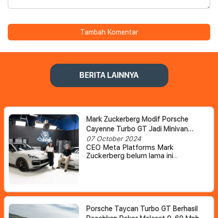
Tambah Komentar
BERITA LAINNYA
Mark Zuckerberg Modif Porsche
Cayenne Turbo GT Jadi Minivan
Keluarga Untuk Sang Istri
07 October 2024
CEO Meta Platforms Mark
Zuckerberg belum lama ini
mengunggah proyek modifikasi
Porsche Cayenne Turbo GT yang
disulap menjadi sebuah minivan
keluarga.
Porsche Taycan Turbo GT Berhasil