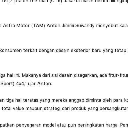
761,7 juta on the road (OTR) Jakarta masih belum dilengkap
ta Astra Motor (TAM) Anton Jimmi Suwandy menyebut kalau
n konsumen terkait dengan desain eksterior baru yang tetap
a hal ini. Makanya dari sisi desain disegarkan, ada fitur-fi
Sport) 4x4,” ujar Anton.
n tiga hal teratas yang mereka anggap diminta oleh para 
tal value maupun strategi dari produk yang bersangkutan
dapatkan penyegaran model atau pun peningkatan harga. Pemb