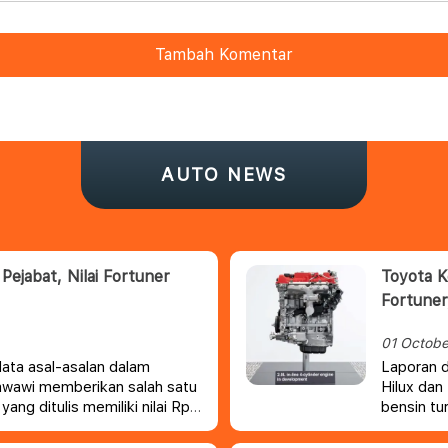
Tambah Komentar
AUTO NEWS
jabat, Nilai Fortuner
Toyota 
Fortuner
01 Octobe
ata asal-asalan dalam
Laporan 
awawi memberikan salah satu
Hilux dan
ang ditulis memiliki nilai Rp6
bensin tu
harga hingga ratusan juta
mobil tip
memiliki harga tinggi.
generasi 