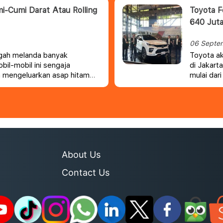
baru.
i-Cumi Darat Atau Rolling
Toyota F
640 Jut
06 Septe
ngah melanda banyak
Toyota ak
bil-mobil ini sengaja
di Jakart
a mengeluarkan asap hitam
mulai dar
i-cumi di laut.
Jakarta u
About Us
Contact Us