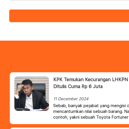
KPK Temukan Kecurangan LHKPN Pe
Ditulis Cuma Rp 6 Juta
11 December 2024
Sebab, banyak pejabat yang mengisi d
mencantumkan nilai sebuah barang. N
contoh, yakni sebuah Toyota Fortuner y
juta.
Padahal, mobil tersebut memiliki 
rupiah, bahkan kondisi bekasnya masih 