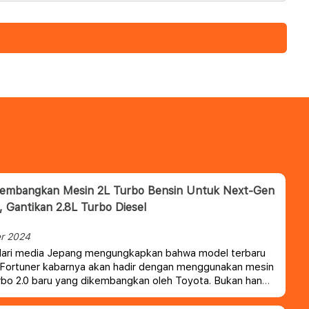
Kembangkan Mesin 2L Turbo Bensin Untuk Next-Gen
, Gantikan 2.8L Turbo Diesel
r 2024
dari media Jepang mengungkapkan bahwa model terbaru
 Fortuner kabarnya akan hadir dengan menggunakan mesin
rbo 2.0 baru yang dikembangkan oleh Toyota. Bukan hanya
e ladder yang dapat mesin baru, tetapi mobil sport Toyota
baru seperti MR2 dan Celica juga akan mendapat mesin