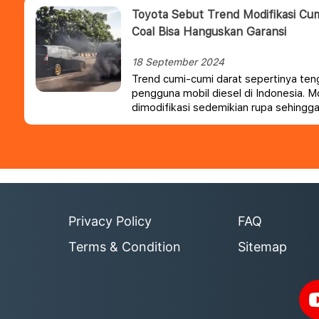
Toyota Sebut Trend Modifikasi Cum
Coal Bisa Hanguskan Garansi
18 September 2024
Trend cumi-cumi darat sepertinya te
pengguna mobil diesel di Indonesia. Mo
dimodifikasi sedemikian rupa sehingg
pekat dari knalpot layaknya seekor cum
Privacy Policy
FAQ
Terms & Condition
Sitemap