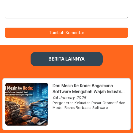
Tambah Komentar
BERITA LAINNYA
Dari Mesin Ke Kode: Bagaimana
Software Mengubah Wajah Industri
Otomotif Dan Daya Saing Pasar
04 January 2026
Pergeseran Kekuatan Pasar Otomotif dan
Model Bisnis Berbasis Software