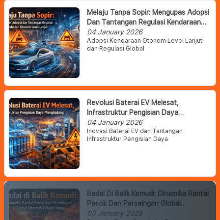
Melaju Tanpa Sopir: Mengupas Adopsi
Dan Tantangan Regulasi Kendaraan
Otonom Level Lanjut
04 January 2026
Adopsi Kendaraan Otonom Level Lanjut
dan Regulasi Global
Revolusi Baterai EV Melesat,
Infrastruktur Pengisian Daya
Menghadang
04 January 2026
Inovasi Baterai EV dan Tantangan
Infrastruktur Pengisian Daya
Badai Di Balik Kemudi: Dinamika Rantai
Pasok Dan Persaingan Global
Otomotif Makin Panas
03 January 2026