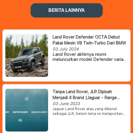
BERITA LAINNYA
Land Rover Defender OCTA Debut
Pakai Mesin V8 Twin-Turbo Dari BMW
03 July 2024
Land Rover akhirnya resmi
meluncurkan model Defender varian
terbaru yang disebut OCTA. Land
Rover Defender OCTA ini hadir lebih
tangguh berkat pemasangan mesin
V8 twin-turbocharged dari BMW
menghasilkan tenaga sebesar 626
hp.
Tanpa Land Rover, JLR Dipisah
Menjadi 4 Brand (Jaguar - Range
Rover - Defender - Discovery)
03 June 2023
Jaguar Land Rover atau yang dikenal
sebagai JLR, belum lama ini melaporkan
bahwa akan memposisikan nama Range
Rover, Discovery, dan Defender sebagai
brand terpisah bersama Jaguar.