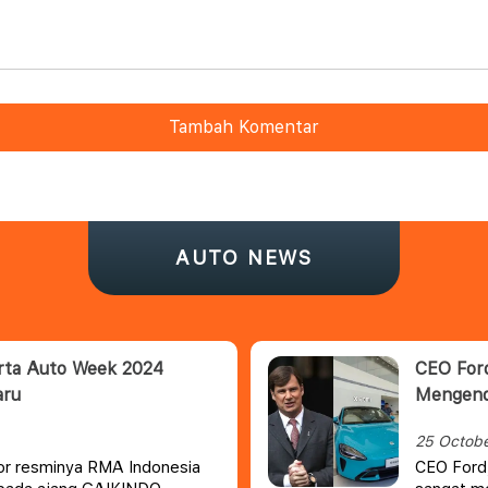
Tambah Komentar
AUTO NEWS
rta Auto Week 2024
CEO Ford
aru
Mengend
25 Octob
tor resminya RMA Indonesia
CEO Ford,