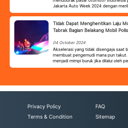
mendobrak pasar otomotif Indonesia 
Jakarta Auto Week 2024 dengan merilis 
dua mobil andalan, Next-Gen Ford Ev
Wildtrak, serta hadirnya double cabin 
Next-Gen Ford Ranger Raptor 3.0.
Ber
Tidak Dapat Menghentikan Laju Mo
fitur terkini, tiga kendaraan ini dapat
Tabrak Bagian Belakang Mobil Polis
otomotif Indonesia yang menginginkan
yang modern dan gagah.
04 October 2024
Akselerasi yang tidak disengaja saat 
membuat pengemudi mana pun takut. 
menjadi mimpi buruk jika dilalui oleh 
Sam Dutcher yang berusia 18 tahun, sa
mulai tak terkendali.
Privacy Policy
FAQ
Terms & Condition
Sitemap