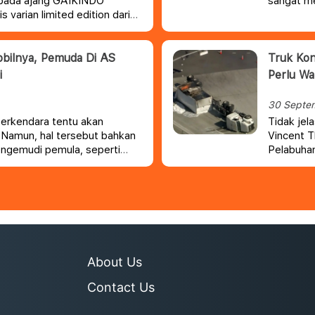
pada ajang
GAIKINDO
sangat me
varian limited edition dari
erest, Next-Gen Ford Ranger
terbaru bagi pecinta offroad,
bekal berbagai teknologi dan
bilnya, Pemuda Di AS
Truk Kon
 menjadi jawaban bagi pecinta
i
Perlu W
 mobil tangguh, serta desain
30 Septe
berkendara tentu akan
Tidak jel
Namun, hal tersebut bahkan
Vincent 
pengemudi pemula, seperti
Pelabuhan
at Honda Pilot-nya tiba-tiba
sulitnya 
About Us
Contact Us