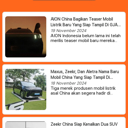
AION China Bagikan Teaser Mobil
Listrik Baru Yang Siap Tampil Di GJAW
2024
19 November 2024
AION Indonesia belum lama ini telah
merilis teaser mobil baru mereka
yang akan diperkenalkan di
Indonesia.
Mobil listrik baru tersebut
kabarnya akan dirilis dalam pameran
otomotif Gaikindo Jakarta Auto
Show (GJAW), yang sebentar lagi
akan digelar di ICE-BSD City,
Maxus, Zeekr, Dan Aletra Nama Baru
Tangsel 22 November – 1 Desember
Mobil China Yang Siap Tampil Di
2024.
Indonesia
18 November 2024
Tiga merek produsen mobil listrik
asal China akan segera hadir di
Indonesia pada ajang pameran
otomotif Gaikindo Jakarta Auto
Week (GJAW) 2024.
Zeekr China Siap Kenalkan Dua SUV