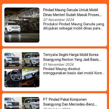
Pindad Maung Garuda Untuk Mobil
Dinas Menteri Sudah Masuk Proses
Produksi
07 November 2024
Produksi Pindad Maung Garuda yang
ditujukan sebagai mobil dinas para
menteri kabarnya sudah
dimulai.
Para menteri dipastikan akan
menggunakan Maung Garuda
sebagai mobil dinas baru mereka.
Pasalnya, PT Pindad kini sedang
memproduksinya, sesuai dengan
Ternyata Segini Harga Mobil Korea
keinginan dari Presiden Prabowo
Ssangyong Rexton Yang Jadi Basis
Subianto.
Pindad Maung
01 November 2024
Pindad Maung disebut
menggunakan basis dari mobil Korea
Ssangyong Rexton untuk produksi.
Lantas, berapa harga dan seperti
apa spesifikasi dari Ssangyong
Rexton.
PT Pindad Pakai Komponen
Ssangyong Dan Mercedes-Benz