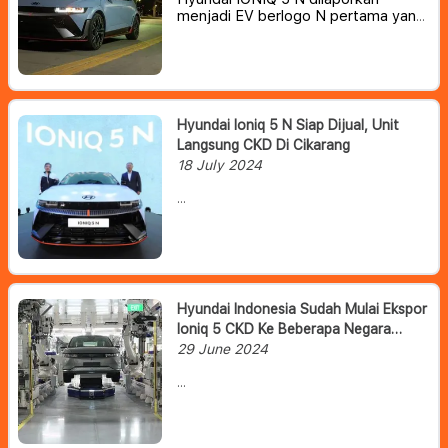
menjadi EV berlogo N pertama yang
telah dinobatkan sebagai ‘Mobil
Berperforma Terbaik Tahun Ini’ di
ajang bergengsi China Car of the
Year (COTY) Awards 2025.
Hyundai Ioniq 5 N Siap Dijual, Unit
Langsung CKD Di Cikarang
18 July 2024
Menurut Chief Operating Officer
(COO) HMID Fransiscus
Soerjopranoto, mobil listrik ini bakal
berstatus completely knocked down
(CKD) dan akan memanfaatkan
fasilitas PT Hyundai Motor
Hyundai Indonesia Sudah Mulai Ekspor
Manufacturing Indonesia yang
Ioniq 5 CKD Ke Beberapa Negara
berlokasi di Cikarang, Jawa Barat.
Tujuan
29 June 2024
PT Hyundai Motors Manufacturing
Indonesia (HMMI) mengatakan
bahwa pihaknya sudah mulai