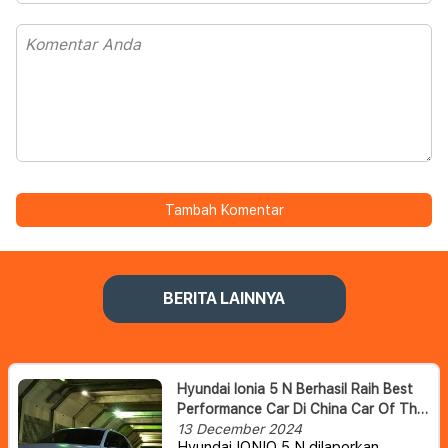
Tambah Komentar
BERITA LAINNYA
Hyundai Ionia 5 N Berhasil Raih Best
Performance Car Di China Car Of The
Year Awards 2025.
13 December 2024
Hyundai IONIQ 5 N dilaporkan