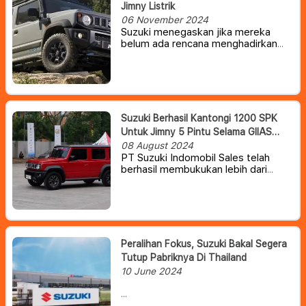
Jimny Listrik
06 November 2024
Suzuki menegaskan jika mereka
belum ada rencana menghadirkan
Jimny listrik di masa depan.
Suzuki Berhasil Kantongi 1200 SPK
Untuk Jimny 5 Pintu Selama GIIAS
2024
08 August 2024
PT Suzuki Indomobil Sales telah
berhasil membukukan lebih dari
1.200 surat pemesanan kendaraan
atau SPK untuk model Jimny 5 pintu
hingga hari keempat pelaksanaan
Indonesia International Motor Show
(IIMS) 2024.
Peralihan Fokus, Suzuki Bakal Segera
Tutup Pabriknya Di Thailand
10 June 2024
Suzuki Motor Corporation belum