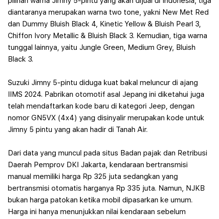
pilihan warna Jimny 5-pintu yang akan dijual di Indonesia, tiga
diantaranya merupakan warna two tone, yakni New Met Red
dan Dummy Bluish Black 4, Kinetic Yellow & Bluish Pearl 3,
Chiffon Ivory Metallic & Bluish Black 3. Kemudian, tiga warna
tunggal lainnya, yaitu Jungle Green, Medium Grey, Bluish
Black 3.
Suzuki Jimny 5-pintu diduga kuat bakal meluncur di ajang
IIMS 2024. Pabrikan otomotif asal Jepang ini diketahui juga
telah mendaftarkan kode baru di kategori Jeep, dengan
nomor GN5VX (4x4) yang disinyalir merupakan kode untuk
Jimny 5 pintu yang akan hadir di Tanah Air.
Dari data yang muncul pada situs Badan pajak dan Retribusi
Daerah Pemprov DKI Jakarta, kendaraan bertransmisi
manual memiliki harga Rp 325 juta sedangkan yang
bertransmisi otomatis harganya Rp 335 juta.
Namun, NJKB
bukan harga patokan ketika mobil dipasarkan ke umum.
Harga ini hanya menunjukkan nilai kendaraan sebelum