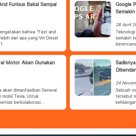
 And Furious Bakal Sampai
Google 
Semakin
28 April 
a mengatakan bahwa "Fast and
Teknologi
lebih dari apa yang Vin Diesel
semakin t
1.
berencana
berkendar
eral Motor Akan Gunakan
Sadisnya
Dikendar
24 Novem
a akan dimanfaatkan General
Sebuah vid
mobil Tesla. Untuk
tersebut 
erniat berkolaborasi
kehilanga
roda.