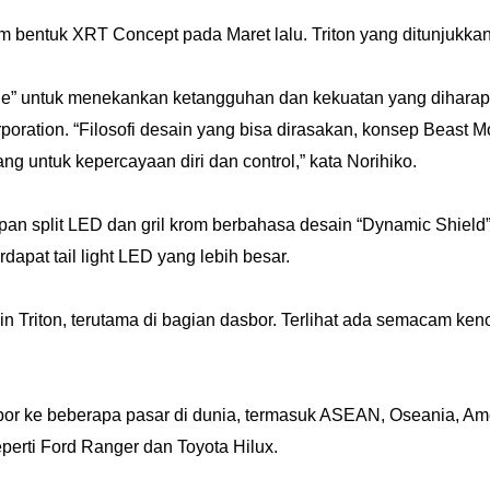
 bentuk XRT Concept pada Maret lalu. Triton yang ditunjukkan 
e” untuk menekankan ketangguhan dan kekuatan yang diharapk
rporation.
“Filosofi desain yang bisa dirasakan, konsep Beast M
ng untuk kepercayaan diri dan control,” kata Norihiko.
epan split LED dan gril krom berbahasa desain “Dynamic Shield
apat tail light LED yang lebih besar.
abin Triton, terutama di bagian dasbor. Terlihat ada semacam k
spor ke beberapa pasar di dunia, termasuk ASEAN, Oseania, Amer
perti Ford Ranger dan Toyota Hilux.