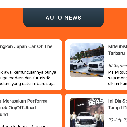
AUTO NEWS
angkan Japan Car Of The
Mitsubis
Terbaru
10 Septe
jak awal kemunculannya punya
PT Mitsub
juga modern dan futuristik.
saja meng
dium yang satu ini baru saja
dikirimkan
rgengsi di Jepang.
Presiden 
test drive
is Merasakan Performa
Ini Dia 
Trek On/Off-Road
Tampil D
ound
29 July 2
estone Indonesia) secara