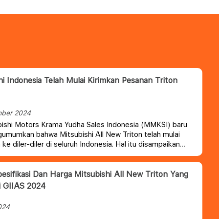
hi Indonesia Telah Mulai Kirimkan Pesanan Triton
mber 2024
ishi Motors Krama Yudha Sales Indonesia (MMKSI) baru
umumkan bahwa Mitsubishi All New Triton telah mulai
 ke diler-diler di seluruh Indonesia.
Hal itu disampaikan
Direktur PT MMKSI, Atsushi Kurita, pada pembukaan sesi
 All New Triton di Desa Pelangi, Sentul, Bogor, Senin (9/9).
Spesifikasi Dan Harga Mitsubishi All New Triton Yang
i GIIAS 2024
024