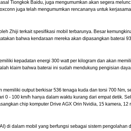
ari asal Tiongkok Baidu, juga mengumumkan akan segera melunc
 Foxconn juga telah mengumumkan rencananya untuk kerjasama
 oleh Zhiji terkait spesifikasi mobil terbarunya. Besar kemungki
engatakan bahwa kendaraan mereka akan dipasangkan baterai 
memiliki kepadatan energi 300 watt per kilogram dan akan memil
ah klaim bahwa baterai ini sudah mendukung pengisian daya ni
n memiliki output berkisar 536 tenaga kuda dan torsi 700 Nm, se
ri 0 - 100 km/h hanya dalam waktu kurang dari empat detik. Se
gkan chip komputer Drive AGX Orin Nvidia, 15 kamera, 12 rada
AI) di dalam mobil yang berfungsi sebagai sistem pengolahan d