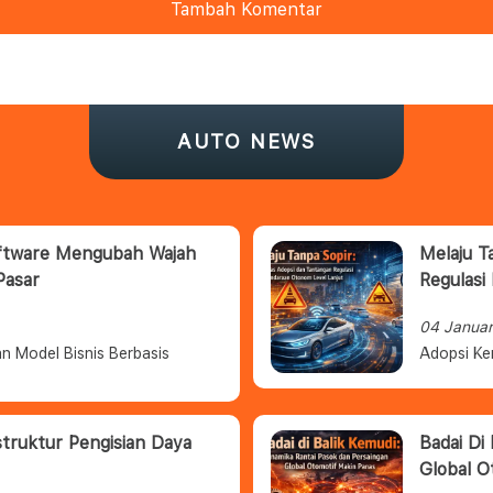
Tambah Komentar
AUTO NEWS
oftware Mengubah Wajah
Melaju T
Pasar
Regulasi
04 Janua
n Model Bisnis Berbasis
Adopsi Ke
struktur Pengisian Daya
Badai Di
Global O