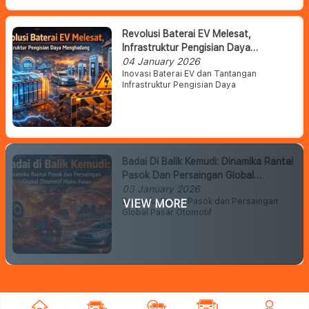
Revolusi Baterai EV Melesat,
Infrastruktur Pengisian Daya
Menghadang
04 January 2026
Inovasi Baterai EV dan Tantangan
Infrastruktur Pengisian Daya
Badai Di Balik Kemudi: Dinamika Rantai
Pasok Dan Persaingan Global
Otomotif Makin Panas
03 January 2026
Dinamika Rantai Pasok dan Persaingan
VIEW MORE
Global Pasar Otomotif