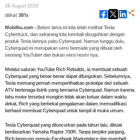
26 August 2020
dilihat
381x
Mobilku.com - 
Belum lama ini kita telah melihat Tesla 
Cybertruck, dan sekarang kita kembali disuguhkan dengan 
produk Tesla lainnya yaitu Cyberquad. Namun tunggu dulu, 
Cyberquad ini merupakan versi fanmade yang dibuat oleh 
seorang YouTuber dan bukan versi resmi nya.
Melalui saluran YouTube Rich Rebuilds, ia membuat sebuah 
Cyberquad yang benar-benar dapat difungsikan. Sebelumnya, 
Tesla memang pernah memperlihatkan prototipe dari sebuah 
ATV bertenaga listrik yang bernama Cyberquad. Namun karena 
tahu motor tersebut mungkin tidak akan keluar dalam waktu 
dekat, Rich yang berbekal pengalaman dalam memodifikasi 
berhasil membuat Cyberquad untuk tampil di muka umum. 
Tesla Cyberquad yang diluncurkan pada tahun lalu, dibuat 
berdasarkan Yamaha Raptor 700R. Tanpa berpikir panjang, 
Rich langsung menuju Facebook Marketplace dan membeli 