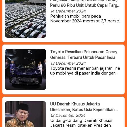
Perlu 66 Ribu Unit Untuk Capai Target
Tahunan 850 Ribu
14 December 2024
Penjualan mobil baru pada
November 2024 merosot 3,7 persen
dibanding Oktober. Para produsen
harus mengejar penjualan 66 ribu
unit di Desember supaya tembus
target 850 ribu unit yang sudah
ditetapkan Gabungan Industri
Kendaraan Bermotor Indonesia
Toyota Resmikan Peluncuran Camry
(Gaikindo).
Generasi Terbaru Untuk Pasar India
13 December 2024
Toyota resmi menambah jajaran line
up mobilnya di pasar India dengan
meluncurkan Camry generasi
kesembilan, setelah resmi debut
globalnya setahun lalu.
UU Daerah Khusus Jakarta
Diresmikan, Batas Usia Kepemilikan
Kendaraan Akan Dibatasi
12 December 2024
Undang-Undang Daerah Khusus
Jakarta resmi diteken Presiden