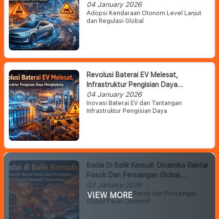
Otonom Level Lanjut
04 January 2026
Adopsi Kendaraan Otonom Level Lanjut
dan Regulasi Global
Revolusi Baterai EV Melesat,
Infrastruktur Pengisian Daya
Menghadang
04 January 2026
Inovasi Baterai EV dan Tantangan
Infrastruktur Pengisian Daya
Badai Di Balik Kemudi: Dinamika Rantai
Pasok Dan Persaingan Global
Otomotif Makin Panas
03 January 2026
Dinamika Rantai Pasok dan Persaingan
VIEW MORE
Global Pasar Otomotif