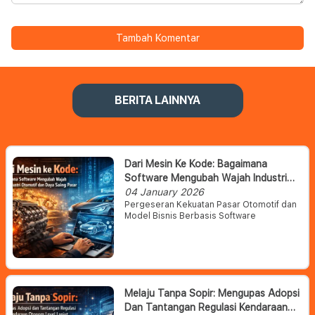
Tambah Komentar
BERITA LAINNYA
Dari Mesin Ke Kode: Bagaimana
Software Mengubah Wajah Industri
Otomotif Dan Daya Saing Pasar
04 January 2026
Pergeseran Kekuatan Pasar Otomotif dan
Model Bisnis Berbasis Software
Melaju Tanpa Sopir: Mengupas Adopsi
Dan Tantangan Regulasi Kendaraan