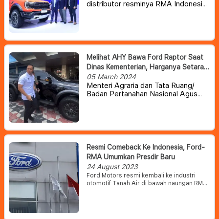
distributor resminya RMA Indonesia
mendobrak pasar otomotif
Indonesia pada ajang
GAIKINDO
Jakarta Auto Week 2024 dengan
merilis varian limited edition dari dua
mobil andalan, Next-Gen Ford
Everest, Next-Gen Ford Ranger
Melihat AHY Bawa Ford Raptor Saat
Wildtrak, serta hadirnya double cabin
Dinas Kementerian, Harganya Setara
terbaru bagi pecinta offroad, Next-
5 Avanza Tipe E
05 March 2024
Gen Ford Ranger Raptor
Menteri Agraria dan Tata Ruang/
3.0.
Berbekal berbagai teknologi dan
Badan Pertanahan Nasional Agus
fitur terkini, tiga kendaraan ini dapat
Harimurti Yudhoyono beberapa kali
menjadi jawaban bagi pecinta
ini menunjukkan kedekatannya
otomotif Indonesia yang
dengan mobil Sport Utility Vehicles
menginginkan mobil tangguh, serta
(SUV).
desain yang modern dan gagah.
Resmi Comeback Ke Indonesia, Ford-
RMA Umumkan Presdir Baru
24 August 2023
Ford Motors resmi kembali ke industri
otomotif Tanah Air di bawah naungan RMA
Indonesia yang kini menjadi Agen
Pemegang Merek (APM). Peresmian
kembalinya Ford ke Indonesia juga
ditandai dengan ditunjuknya Steven