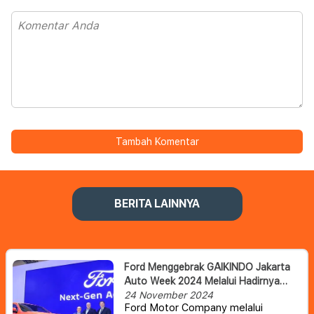
Tambah Komentar
BERITA LAINNYA
Ford Menggebrak GAIKINDO Jakarta
Auto Week 2024 Melalui Hadirnya
Tiga Jagoan Terbaru
24 November 2024
Ford Motor Company melalui