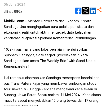
Bepergian
05 June 2024
dilihat
696x
Mobilku.com
- Menteri Pariwisata dan Ekonomi Kreatif
Sandiaga Uno mengingatkan para pelaku pariwisata dan
ekonomi kreatif untuk aktif mengecek data kelayakan
kendaraan di aplikasi Spionam Kementerian Perhubungan.
"(Cek) bus mana yang lolos penilaian mela
lui aplikasi
Spionam. Sehingga, tidak terjadi (kecelakaan),” kata
Sandiaga dalam acara The Weekly Brief with Sandi Uno di
Kemenparekraf.
Hal tersebut disampaikan Sandiaga merespons kecelakaan
bus Trans Putera Fajar yang membawa rombongan study
tour siswa SMK Lingga Kencana mengalami kecelakaan di
Subang, Jawa Barat, Sabtu malam, 11 Mei 2024. Kecelakaan
maut tersebut menyebabkan 12 orang tewas dan 17 orang