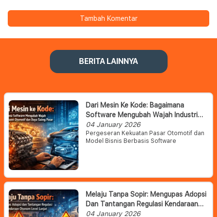
Tambah Komentar
BERITA LAINNYA
Dari Mesin Ke Kode: Bagaimana
Software Mengubah Wajah Industri
Otomotif Dan Daya Saing Pasar
04 January 2026
Pergeseran Kekuatan Pasar Otomotif dan
Model Bisnis Berbasis Software
Melaju Tanpa Sopir: Mengupas Adopsi
Dan Tantangan Regulasi Kendaraan
Otonom Level Lanjut
04 January 2026