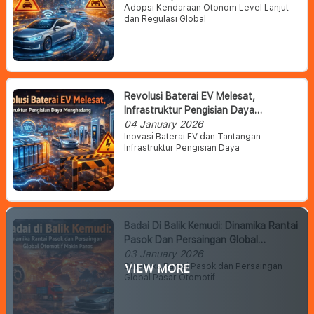
Adopsi Kendaraan Otonom Level Lanjut
dan Regulasi Global
Revolusi Baterai EV Melesat,
Infrastruktur Pengisian Daya
Menghadang
04 January 2026
Inovasi Baterai EV dan Tantangan
Infrastruktur Pengisian Daya
Badai Di Balik Kemudi: Dinamika Rantai
Pasok Dan Persaingan Global
Otomotif Makin Panas
03 January 2026
Dinamika Rantai Pasok dan Persaingan
VIEW MORE
Global Pasar Otomotif