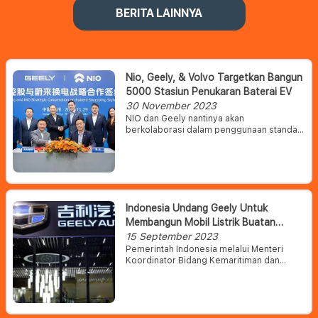
BERITA LAINNYA
Nio, Geely, & Volvo Targetkan Bangun
5000 Stasiun Penukaran Baterai EV
30 November 2023
NIO dan Geely nantinya akan
berkolaborasi dalam penggunaan standar
baterai EV, teknologi pertukaran baterai,
serta perluasan jaringan layanan.
Perusahaan-perusahaan ini juga akan
menangani pengembangan model EV apa
saja yang bisa melakukan battery
swapping.
Indonesia Undang Geely Untuk
Membangun Mobil Listrik Buatan
Dalam Negeri
15 September 2023
Pemerintah Indonesia melalui Menteri
Koordinator Bidang Kemaritiman dan
Investasi (Kemenko Marves) Luhut Binsar
Panjaitan mengungkapkan bahwa
pemerintah berencana mendatangkan
pabrikan mobil listrik asal China yakni
Geely Auto Group untuk berinvestasi di