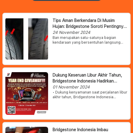
Tips Aman Berkendara Di Musim
Hujan: Bridgestone Soroti Pentingnya
Perawatan Ban
24 November 2024
Ban merupakan satu-satunya bagian
kendaraan yang bersentuhan langsung
dengan jalan. Ban memiliki peran signifikan
dalam keselamatan saat berkendara.
Sehingga kondisi ban penting untuk
diperhatikan terutama saat berkendara
dalam kondisi hujan.
Dukung Keseruan Libur Akhir Tahun,
Bridgestone Indonesia Hadirkan
Program Year End Giveaway Dan
01 November 2024
• Dukung kenyamanan saat perjalanan libur
Photo Challenge
akhir tahun, Bridgestone Indonesia
hadirkan program “Year End Giveaway”
• Bridgestone Indonesia juga menggelar
lomba foto bersama keluarga
“Bridgestone Year End Giveaway Family
Photo Challenge,” dengan menghadirkan
berbagai hadiah menarik
Bridgestone Indonesia Imbau