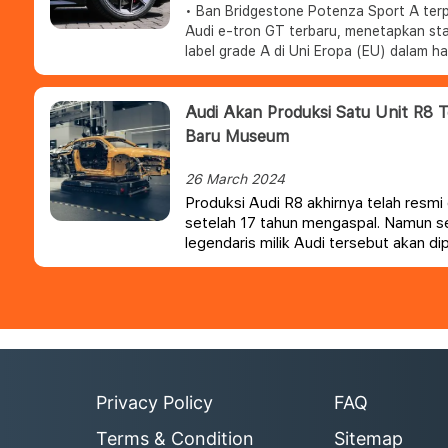
• Ban Bridgestone Potenza Sport A terpi
Audi e-tron GT terbaru, menetapkan st
label grade A di Uni Eropa (EU) dalam ha
baterai lebih jauh.
• Ban khusus Bridgestone ini dikemban
untuk memenuhi tuntutan performa tert
Audi Akan Produksi Satu Unit R8 T
tetap mengutamakan safety dan sustaina
Baru Museum
• Potenza Sport A mendapatkan sertifika
Sustainability and Carbon Certificatio
26 March 2024
Sport A merupakan ban massal pertama
Produksi Audi R8 akhirnya telah resmi
menggunakan 55% bahan daur ulang dan
setelah 17 tahun mengaspal. Namun se
produksinya.
legendaris milik Audi tersebut akan di
bukan untuk konsumen.
Privacy Policy
FAQ
Terms & Condition
Sitemap