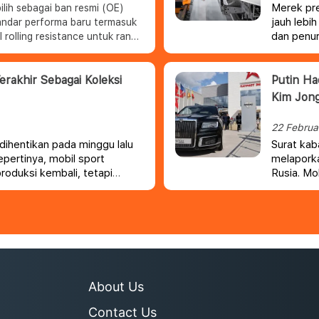
Merek pr
lih sebagai ban resmi (OE)
jauh lebi
andar performa baru termasuk
dan penur
l rolling resistance untuk range
diberikan 
gkan dengan teknologi ENLITEN
inggi Audi e-tron GT dengan
erakhir Sebagai Koleksi
Putin Ha
bility.
Kim Jon
si dari lembaga International
n (ISCC) PLUS. Ban Potenza
22 Februa
 Bridgestone yang
 dihentikan pada minggu lalu
Surat kab
 terbarukan dalam
pertinya, mobil sport
melapork
produksi kembali, tetapi
Rusia. Mo
dipakai ol
About Us
Contact Us