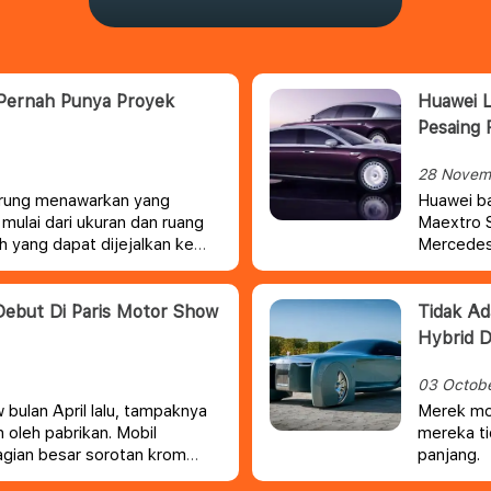
 Pernah Punya Proyek
Huawei 
Pesaing 
28 Novem
erung menawarkan yang
Huawei b
 mulai dari ukuran dan ruang
Maextro S
 yang dapat dijejalkan ke
Mercedes-
untuk me
Debut Di Paris Motor Show
Tidak Ada Kata Mund
Hybrid D
03 Octob
 bulan April lalu, tampaknya
Merek mob
 oleh pabrikan. Mobil
mereka ti
gian besar sorotan krom
panjang.