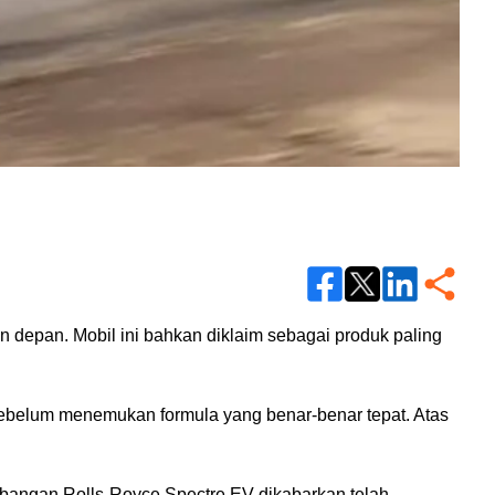
depan. Mobil ini bahkan diklaim sebagai produk paling 
sebelum menemukan formula yang benar-benar tepat. Atas 
bangan Rolls-Royce Spectre EV dikabarkan telah 