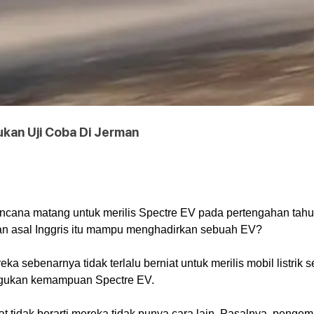
kan Uji Coba Di Jerman
ncana matang untuk merilis Spectre EV pada pertengahan tahun 
kan asal Inggris itu mampu menghadirkan sebuah EV? 
ebenarnya tidak terlalu berniat untuk merilis mobil listrik 
ragukan kemampuan Spectre EV.
tidak berarti mereka tidak punya cara lain. Pasalnya, pengem