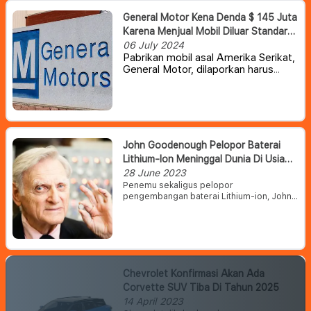
Raya Darurat, yang menetapkan
batas kecepatan maksimum
General Motor Kena Denda $ 145 Juta
nasional sebesar 85 km/jam.
Karena Menjual Mobil Diluar Standar
Peraturan itu membuat pengemudi
Emisi
06 July 2024
yang berkendara diatas batas
Pabrikan mobil asal Amerika Serikat,
kecepatan, akan dikenai sanksi
General Motor, dilaporkan harus
tilang oleh polisi.
membayar denda lebih dari $145,8
juta karena telah menjual sekitar 5,9
juta kendaraan yang tidak mematuhi
peraturan emisi.
John Goodenough Pelopor Baterai
Lithium-Ion Meninggal Dunia Di Usia
100 Tahun
28 June 2023
Penemu sekaligus pelopor
pengembangan baterai Lithium-ion, John
Goodenough dikabarkan telah meninggal
dunia di usianya yang ke-100 pada
Minggu, 25 Juni 2023 lalu.
Chevrolet Konfirmasi Akan Ada
Corvette SUV Tiba Di Tahun 2025
14 April 2023