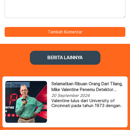
Tambah Komentar
BERITA LAINNYA
Selamatkan Ribuan Orang Dari Tilang,
Mike Valentine Penemu Detektor
Radar Tilang Dilaporkan Meninggal
20 September 2024
Valentine lulus dari University of
Dunia
Cincinnati pada tahun 1973 dengan
gelar di bidang teknik listrik. Tidak
lama ia lulus, president Richard M.
Nixon menandatangani Undang-
Undang Konservasi Energi Jalan