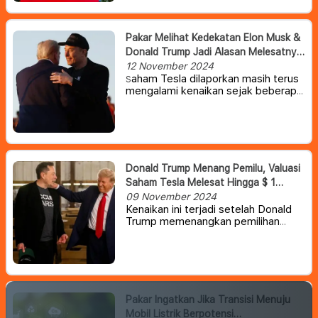
Pakar Melihat Kedekatan Elon Musk &
Donald Trump Jadi Alasan Melesatnya
Harga Saham Tesla
12 November 2024
aham Tesla dilaporkan masih terus
S
mengalami kenaikan sejak beberapa
hari Donald Trump diberitakan
menang pemilu AS. Saat ini saham
Tesla mengalami lonjakan lebih dari
8%, membuat valuasi perusahaan
Elon Musk tersebut bernilai lebih dari
$ 1 Triliun
Donald Trump Menang Pemilu, Valuasi
Saham Tesla Melesat Hingga $ 1
Triliun Lebih
09 November 2024
Kenaikan ini terjadi setelah Donald
Trump memenangkan pemilihan
presiden AS, yang membuat
investor optimistis bahwa
kembalinya mantan pemimpin
tersebut ke Gedung Putih dapat
berkontribusi positif bagi Tesla.
Pakar Ingatkan Jika Transisi Menuju
Mobil Listrik Berpotensi