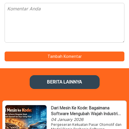
Tambah Komentar
BERITA LAINNYA
Dari Mesin Ke Kode: Bagaimana
Software Mengubah Wajah Industri
Otomotif Dan Daya Saing Pasar
04 January 2026
Pergeseran Kekuatan Pasar Otomotif dan