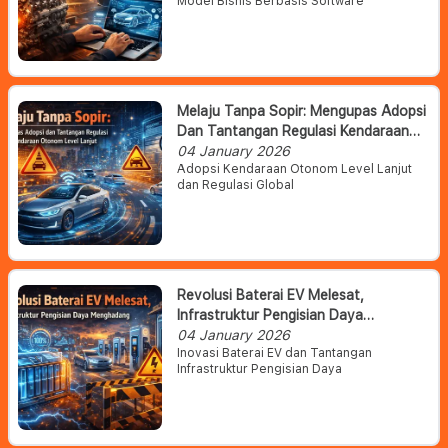
Model Bisnis Berbasis Software
Melaju Tanpa Sopir: Mengupas Adopsi
Dan Tantangan Regulasi Kendaraan
Otonom Level Lanjut
04 January 2026
Adopsi Kendaraan Otonom Level Lanjut
dan Regulasi Global
Revolusi Baterai EV Melesat,
Infrastruktur Pengisian Daya
Menghadang
04 January 2026
Inovasi Baterai EV dan Tantangan
Infrastruktur Pengisian Daya