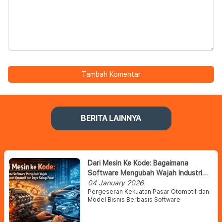
Tambah Komentar
BERITA LAINNYA
Dari Mesin Ke Kode: Bagaimana
Software Mengubah Wajah Industri
Otomotif Dan Daya Saing Pasar
04 January 2026
Pergeseran Kekuatan Pasar Otomotif dan
Model Bisnis Berbasis Software