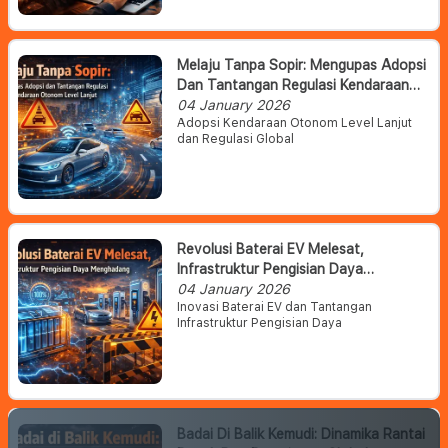
Melaju Tanpa Sopir: Mengupas Adopsi
Dan Tantangan Regulasi Kendaraan
Otonom Level Lanjut
04 January 2026
Adopsi Kendaraan Otonom Level Lanjut
dan Regulasi Global
Revolusi Baterai EV Melesat,
Infrastruktur Pengisian Daya
Menghadang
04 January 2026
Inovasi Baterai EV dan Tantangan
Infrastruktur Pengisian Daya
Badai Di Balik Kemudi: Dinamika Rantai