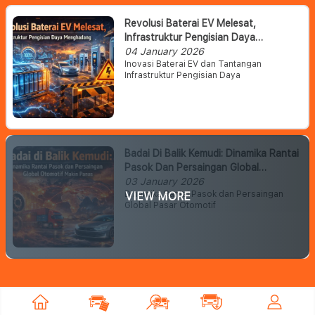
Revolusi Baterai EV Melesat,
Infrastruktur Pengisian Daya
Menghadang
04 January 2026
Inovasi Baterai EV dan Tantangan
Infrastruktur Pengisian Daya
Badai Di Balik Kemudi: Dinamika Rantai
Pasok Dan Persaingan Global
Otomotif Makin Panas
03 January 2026
Dinamika Rantai Pasok dan Persaingan
VIEW MORE
Global Pasar Otomotif