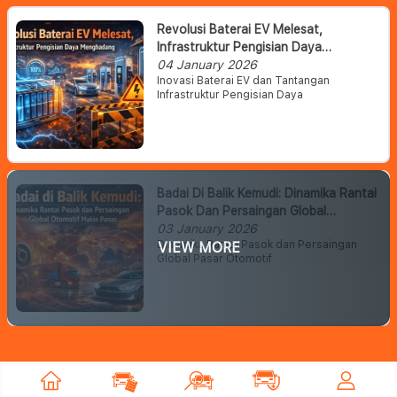
Revolusi Baterai EV Melesat,
Infrastruktur Pengisian Daya
Menghadang
04 January 2026
Inovasi Baterai EV dan Tantangan
Infrastruktur Pengisian Daya
Badai Di Balik Kemudi: Dinamika Rantai
Pasok Dan Persaingan Global
Otomotif Makin Panas
03 January 2026
Dinamika Rantai Pasok dan Persaingan
VIEW MORE
Global Pasar Otomotif