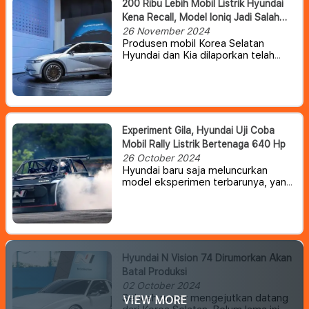
200 Ribu Lebih Mobil Listrik Hyundai
apakah kendaraan ini cocok untuk
Kena Recall, Model Ioniq Jadi Salah
masyarakat Indonesia.
Satunya
26 November 2024
Produsen mobil Korea Selatan
Hyundai dan Kia dilaporkan telah
mengeluarkan surat perintah
penarikan kembali lebih dari 280.000
mobil listrik (EV) karena risiko
pemadaman listrik secara tiba-tiba.
Experiment Gila, Hyundai Uji Coba
Mobil Rally Listrik Bertenaga 640 Hp
26 October 2024
Hyundai baru saja meluncurkan
model eksperimen terbarunya, yang
dijuluki RN24.
Mobil ini mengikuti
jejak RN22e dan N Vision 74, yang
berfungsi sebagai tempat uji coba
teknologi performa tinggi dan fitur
balap yang akan membentuk
kendaraan listrik masa depan dari
Hyundai N Vision 74 Dirumorkan Akan
divisi N.
Batal Produksi
02 October 2024
Sebuah rumor mengejutkan datang
VIEW MORE