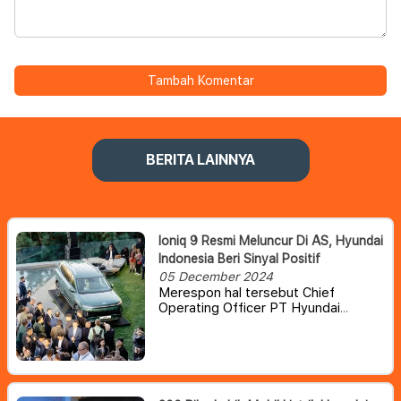
Tambah Komentar
BERITA LAINNYA
Ioniq 9 Resmi Meluncur Di AS, Hyundai
Indonesia Beri Sinyal Positif
05 December 2024
Merespon hal tersebut Chief
Operating Officer PT Hyundai
Motors Indonesia (HMID) Fransiscus
Soerjopranoto, mengatakan
pihaknya sedang
mempertimbangkan membawa
model Ioniq 9 tersebut ke Tanah Air.
Hanya saja, Hyundai masih melihat