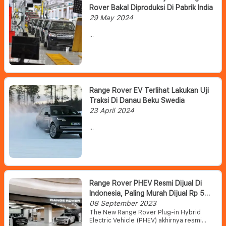
Rover Bakal Diproduksi Di Pabrik India
29 May 2024
Jaguar-Land Rover (JLR)
mengumumkan jika mereka akan
segera memproduksi Range Rover
dan Range Rover Sport di pabrik
India. Dua model andalan JLR
tersebut ke depannya akan dirakit di
Range Rover EV Terlihat Lakukan Uji
pabrik Pune, India.
Traksi Di Danau Beku Swedia
23 April 2024
Range Rover dilaporkan tengah
bersiap untuk meluncurkan mobil
listrik pertamanya. Pasalnya, belum
lama ini pihak pabrikan diketahui
sedang menguji Range Rover
Electric di sebuah danau beku di
Range Rover PHEV Resmi Dijual Di
Swedia.
Indonesia, Paling Murah Dijual Rp 5
Miliar Lebih
08 September 2023
The New Range Rover Plug-in Hybrid
Electric Vehicle (PHEV) akhirnya resmi