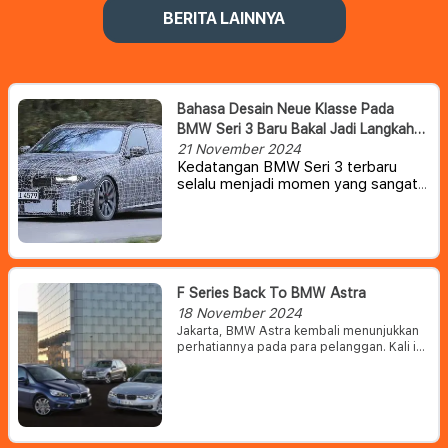
BERITA LAINNYA
Bahasa Desain Neue Klasse Pada
BMW Seri 3 Baru Bakal Jadi Langkah
Pionir
21 November 2024
Kedatangan BMW Seri 3 terbaru
selalu menjadi momen yang sangat
ditunggu bagi banyak pelanggan.
Namun, Seri 3 ini terbaru ini bakal
mengalami perubahan total dengan
mengusung tema 'Neue Klasse' –
mengawali era baru untuk desain dan
teknologi BMW.
F Series Back To BMW Astra
18 November 2024
Jakarta, BMW Astra kembali menunjukkan
perhatiannya pada para pelanggan. Kali ini
BMW Astra membidik para pecinta BMW
pengguna sasis F series dengan
menghadirkan promo khusus.