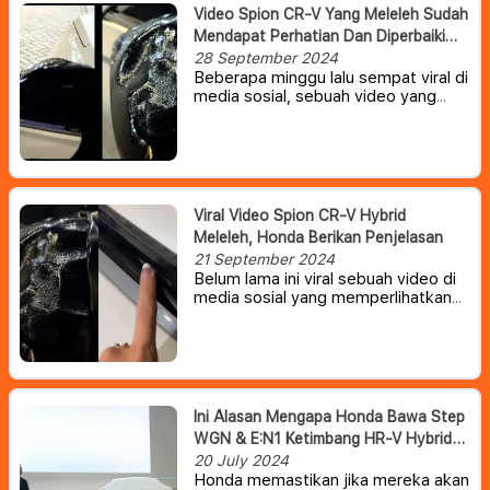
Video Spion CR-V Yang Meleleh Sudah
Mendapat Perhatian Dan Diperbaiki
Honda Indonesia
28 September 2024
Beberapa minggu lalu sempat viral di
media sosial, sebuah video yang
memperlihatkan cover spion Honda
CR-V hybrid yang meleleh. Dan
belum lama ini, PT Honda Prospect
Motor (HPM) menyebut sudah
memperbaiki mobil konsumen.
Viral Video Spion CR-V Hybrid
Meleleh, Honda Berikan Penjelasan
21 September 2024
Belum lama ini viral sebuah video di
media sosial yang memperlihatkan
bagian spion dari Honda CR-V e:HEV
alias CR-V Hybrid meleleh di siang
hari.
Ini Alasan Mengapa Honda Bawa Step
WGN & E:N1 Ketimbang HR-V Hybrid
Di GIIAS 2024
20 July 2024
Honda memastikan jika mereka akan