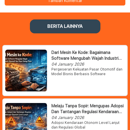
Tambah Komentar
BERITA LAINNYA
Dari Mesin Ke Kode: Bagaimana
Software Mengubah Wajah Industri
Otomotif Dan Daya Saing Pasar
04 January 2026
Pergeseran Kekuatan Pasar Otomotif dan
Model Bisnis Berbasis Software
Melaju Tanpa Sopir: Mengupas Adopsi
Dan Tantangan Regulasi Kendaraan
Otonom Level Lanjut
04 January 2026
Adopsi Kendaraan Otonom Level Lanjut
dan Regulasi Global