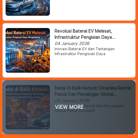
Revolusi Baterai EV Melesat,
Infrastruktur Pengisian Daya
Menghadang
04 January 2026
Inovasi Baterai EV dan Tantangan
Infrastruktur Pengisian Daya
Badai Di Balik Kemudi: Dinamika Rantai
Pasok Dan Persaingan Global
Otomotif Makin Panas
03 January 2026
Dinamika Rantai Pasok dan Persaingan
VIEW MORE
Global Pasar Otomotif