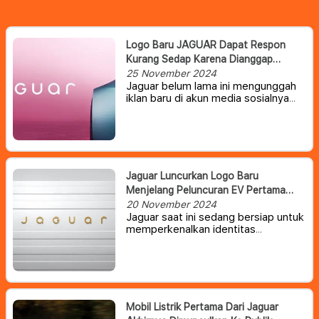
Logo Baru JAGUAR Dapat Respon
Kurang Sedap Karena Dianggap
Agenda Pendukung LGBT
25 November 2024
Jaguar belum lama ini mengunggah
iklan baru di akun media sosialnya
yang menampilkan sekelompok
model dari berbagai latar belakang
dalam pakaian warna-warni untuk
memperkenalkan logo baru mereka.
Jaguar Luncurkan Logo Baru
Menjelang Peluncuran EV Pertama
Perusahaan
20 November 2024
Jaguar saat ini sedang bersiap untuk
memperkenalkan identitas
perusahaan bersamaan dengan
memasuki era baru yang berfokus
pada kendaraan listrik.
Mobil Listrik Pertama Dari Jaguar