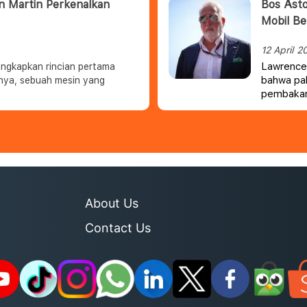
on Martin Perkenalkan
Bos Asto
Mobil B
12 April 2
Lawrence 
ungkapkan rincian pertama
bahwa pab
nya, sebuah mesin yang
pembakara
seperti D
About Us
Contact Us