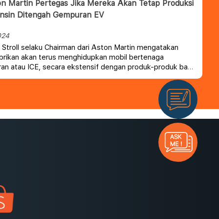
n Martin Pertegas Jika Mereka Akan Tetap Produksi
ensin Ditengah Gempuran EV
024
Stroll selaku Chairman dari Aston Martin mengatakan
rikan akan terus menghidupkan mobil bertenaga
n atau ICE, secara ekstensif dengan produk-produk baru
B12, Vantage yang diperbarui, dan DBX707.