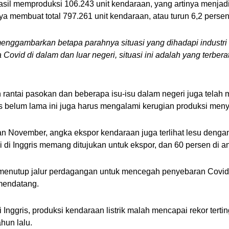
il memproduksi 106.243 unit kendaraan, yang artinya menjadi
ya membuat total 797.261 unit kendaraan, atau turun 6,2 pers
enggambarkan betapa parahnya situasi yang dihadapi industri 
a Covid di dalam dan luar negeri, situasi ini adalah yang terber
ntai pasokan dan beberapa isu-isu dalam negeri juga telah m
is belum lama ini juga harus mengalami kerugian produksi meny
an November, angka ekspor kendaraan juga terlihat lesu deng
 di Inggris memang ditujukan untuk ekspor, dan 60 persen di an
menutup jalur perdagangan untuk mencegah penyebaran Covid. 
 mendatang.
 Inggris, produksi kendaraan listrik malah mencapai rekor tert
hun lalu. 