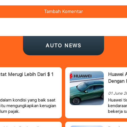
Tambah Komentar
AUTO NEWS
at Merugi Lebih Dari $ 1
Huawei 
Dengan 
01 June 2
dalam kondisi yang baik saat
Huawei t
is itu mengungkapkan kerugian
kendaraan
lum pajak.
bekerja s
Maybach 