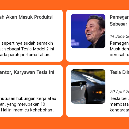
rah Akan Masuk Produksi
Pemegang
Sebesar 
14 June 2
la sepertinya sudah semakin
Pemegang 
t sebagai Tesla Model 2 ini
Musk deng
pada paruh pertama tahun
perusahaa
dengan ha
Musk akan
sebesar $5
antor, Karyawan Tesla Ini
Tesla Di
20 April 
utusan hubungan kerja atau
Tesla be
wan, yang merupakan 10
membatalk
. Hal ini memicu kehebohan di
kendaraan
ngungkapkan keprihatinan
Amerika 
vidu dan keluarga.
dengan me
keputusa