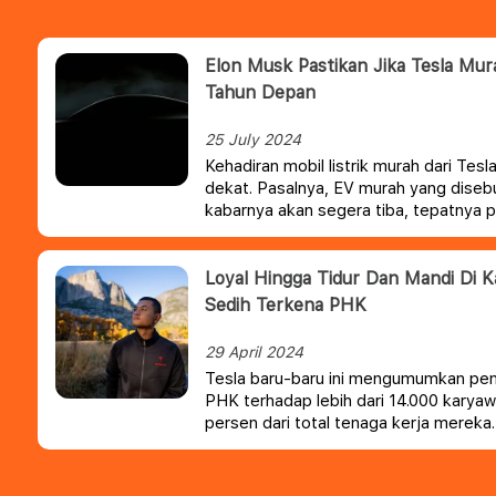
Elon Musk Pastikan Jika Tesla Mu
Tahun Depan
25 July 2024
Kehadiran mobil listrik murah dari Tes
dekat. Pasalnya, EV murah yang disebu
kabarnya akan segera tiba, tepatnya 
2025.
Loyal Hingga Tidur Dan Mandi Di K
Sedih Terkena PHK
29 April 2024
Tesla baru-baru ini mengumumkan pem
PHK terhadap lebih dari 14.000 karya
persen dari total tenaga kerja mereka
media sosial, dengan banyak yang me
mereka terhadap dampaknya pada indi