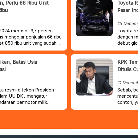
, Perlu 66 Ribu Unit
Toyota R
Ribu
Pasar Ind
13 Decem
2024 merosot 3,7 persen
Toyota re
us mengejar penjualan 66 ribu
dengan me
t 850 ribu unit yang sudah
debut glo
aan Bermotor Indonesia
kan, Batas Usia
KPK Temu
asi
Ditulis 
11 Decem
a resmi diteken Presiden
Sebab, ba
dalam UU DKJ mengatur
mencantum
ndaraan bermotor milik
contoh, y
juta.
Pada
rupiah, b