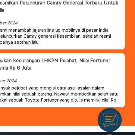
esmikan Peluncuran Camry Generasi Terbaru Untuk
ia
ber 2024
smi menambah jajaran line up mobilnya di pasar India
luncurkan Camry generasi kesembilan, setelah resmi
balnya setahun lalu.
kan Kecurangan LHKPN Pejabat, Nilai Fortuner
Cuma Rp 6 Juta
ber 2024
nyak pejabat yang mengisi data asal-asalan dalam
kan nilai sebuah barang. Nawawi memberikan salah satu
akni sebuah Toyota Fortuner yang ditulis memiliki nilai Rp6
hal, mobil tersebut memiliki harga hingga ratusan juta
ahkan kondisi bekasnya masih memiliki harga tinggi.