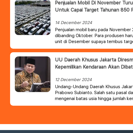
Penjualan Mobil Di November Turun
Untuk Capai Target Tahunan 850 
14 December 2024
Penjualan mobil baru pada November 
dibanding Oktober. Para produsen har
unit di Desember supaya tembus targe
ditetapkan Gabungan Industri Kendar
(Gaikindo).
UU Daerah Khusus Jakarta Diresmi
Kepemilikan Kendaraan Akan Dibat
12 December 2024
Undang-Undang Daerah Khusus Jakart
Prabowo Subianto. Salah satu pasal 
mengenai batas usia hingga jumlah ke
perseorangan.