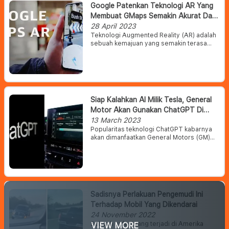
Google Patenkan Teknologi AR Yang
Membuat GMaps Semakin Akurat Dan
Canggih
28 April 2023
Teknologi Augmented Reality (AR) adalah
sebuah kemajuan yang semakin terasa
manfaatnya. Dan menurut kabar terbaru,
Google berencana menjadikan AR sebagai
bagian penting dari pengalaman
berkendara dan navigasi.
Siap Kalahkan AI Milik Tesla, General
Motor Akan Gunakan ChatGPT Di
Mobilnya
13 March 2023
Popularitas teknologi ChatGPT kabarnya
akan dimanfaatkan General Motors (GM)
untuk melawan kecerdasan mobil Tesla.
Untuk memaksimalkan teknologi tersebut,
GM berniat berkolaborasi Microsoft Corp.
Sadisnya Perlakuan Pengemudi Ini
Terhadap Mobil Yang Dikendarai
24 November 2022
Sebuah video yang terjadi di Amerika
VIEW MORE