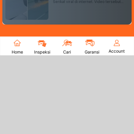
Serikat viral di internet. Video tersebut
memperlihatkan bagaimana mobil berjenis
Ram 1500 yang kehilangan roda depan
dan melaju kencang hanya menggunakan
tiga roda.
Account
Home
Inspeksi
Cari
Garansi