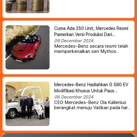
(PPN) menjadi 12 persen untuk
barang mewah mulai 1 Januari 2025.
Ketentuan ini juga berimbas pada
mobil mewah yang dipasarkan di
Indonesia.
Cuma Ada 250 Unit, Mercedes Resmi
Pamerkan Versi Produksi Dari
PureSpeed Concept
09 December 2024
Mercedes-Benz secara resmi telah
memperkenalkan seri Mythos
terbaru atau versi terbaru , sebagai
jajaran kendaraan edisi terbatas
yang dibuat berdasarkan AMG SL.
Mercedes-Benz Hadiahkan G 580 EV
Modifikasi Khusus Untuk Paus
Fransiskus
06 December 2024
CEO Mercedes-Benz Ola Källenius
berangkat menuju Vatikan pada hari
Rabu untuk secara pribadi
menyambut Paus Fransiskus dan
menyerahkan kunci mobil
Mercedes-Benz G-Class yang
dimodifikasi khusus untuk sang