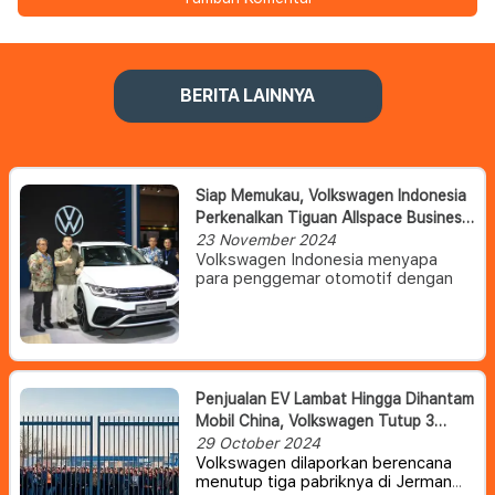
BERITA LAINNYA
Siap Memukau, Volkswagen Indonesia
Perkenalkan Tiguan Allspace Business
Edition Di Gaikindo Jakarta Auto Week
23 November 2024
Volkswagen Indonesia menyapa
2024
para penggemar otomotif dengan
kehadiran Volkswagen Tiguan
Allspace Business Edition dalam
ajang Gaikindo Jakarta Auto Week
2024 (GJAW 2024).
Volkswagen Indonesia juga
menampilkan ID. Buzz, kendaraan
Penjualan EV Lambat Hingga Dihantam
listrik baterai (BEV) pertama
Mobil China, Volkswagen Tutup 3
Volkswagen di Indonesia.
Kehadiran Volkwagen di GJAW 2024
Pabrik Dan PHK Ribuan Pekerja
29 October 2024
menegaskan komitmen Volkswagen
Volkswagen dilaporkan berencana
untuk terus menghadirkan teknologi
menutup tiga pabriknya di Jerman