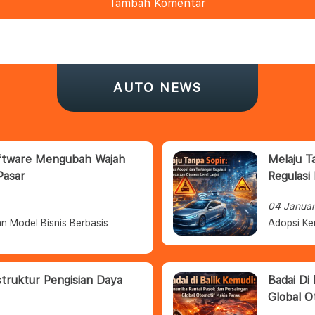
Tambah Komentar
AUTO NEWS
oftware Mengubah Wajah
Melaju T
Pasar
Regulasi
04 Janua
n Model Bisnis Berbasis
Adopsi Ke
struktur Pengisian Daya
Badai Di
Global O