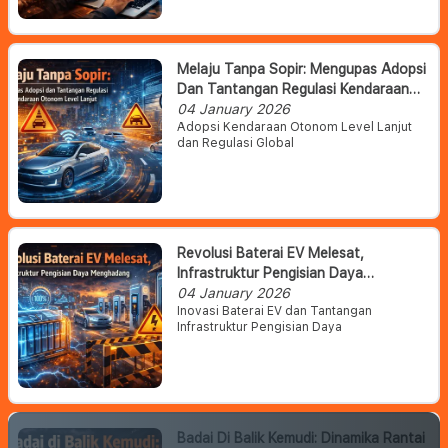
Melaju Tanpa Sopir: Mengupas Adopsi
Dan Tantangan Regulasi Kendaraan
Otonom Level Lanjut
04 January 2026
Adopsi Kendaraan Otonom Level Lanjut
dan Regulasi Global
Revolusi Baterai EV Melesat,
Infrastruktur Pengisian Daya
Menghadang
04 January 2026
Inovasi Baterai EV dan Tantangan
Infrastruktur Pengisian Daya
Badai Di Balik Kemudi: Dinamika Rantai