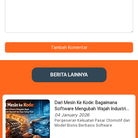
Tambah Komentar
BERITA LAINNYA
Dari Mesin Ke Kode: Bagaimana
Software Mengubah Wajah Industri
Otomotif Dan Daya Saing Pasar
04 January 2026
Pergeseran Kekuatan Pasar Otomotif dan
Model Bisnis Berbasis Software