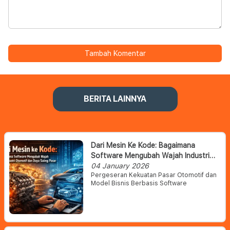
Tambah Komentar
BERITA LAINNYA
Dari Mesin Ke Kode: Bagaimana
Software Mengubah Wajah Industri
Otomotif Dan Daya Saing Pasar
04 January 2026
Pergeseran Kekuatan Pasar Otomotif dan
Model Bisnis Berbasis Software