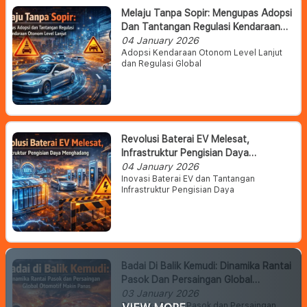
Melaju Tanpa Sopir: Mengupas Adopsi
Dan Tantangan Regulasi Kendaraan
Otonom Level Lanjut
04 January 2026
Adopsi Kendaraan Otonom Level Lanjut
dan Regulasi Global
Revolusi Baterai EV Melesat,
Infrastruktur Pengisian Daya
Menghadang
04 January 2026
Inovasi Baterai EV dan Tantangan
Infrastruktur Pengisian Daya
Badai Di Balik Kemudi: Dinamika Rantai
Pasok Dan Persaingan Global
Otomotif Makin Panas
03 January 2026
Dinamika Rantai Pasok dan Persaingan