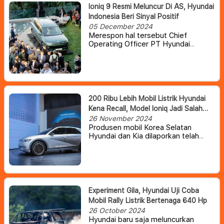
Ioniq 9 Resmi Meluncur Di AS, Hyundai
Indonesia Beri Sinyal Positif
05 December 2024
Merespon hal tersebut Chief
Operating Officer PT Hyundai
Motors Indonesia (HMID) Fransiscus
Soerjopranoto, mengatakan
pihaknya sedang
mempertimbangkan membawa
model Ioniq 9 tersebut ke Tanah Air.
Hanya saja, Hyundai masih melihat
200 Ribu Lebih Mobil Listrik Hyundai
apakah kendaraan ini cocok untuk
Kena Recall, Model Ioniq Jadi Salah
masyarakat Indonesia.
Satunya
26 November 2024
Produsen mobil Korea Selatan
Hyundai dan Kia dilaporkan telah
mengeluarkan surat perintah
penarikan kembali lebih dari 280.000
mobil listrik (EV) karena risiko
pemadaman listrik secara tiba-tiba.
Experiment Gila, Hyundai Uji Coba
Mobil Rally Listrik Bertenaga 640 Hp
26 October 2024
Hyundai baru saja meluncurkan